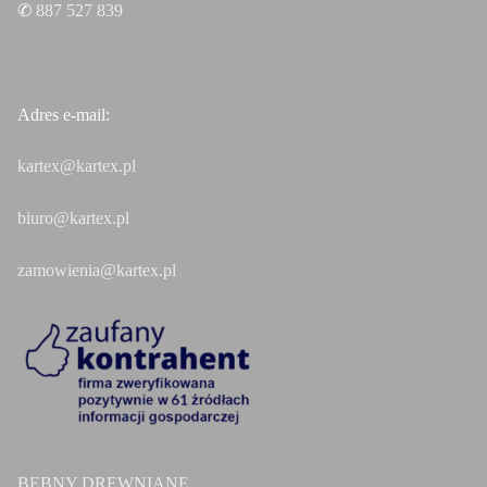
✆
887 527 839
Adres e-mail:
kartex@kartex.pl
biuro@kartex.pl
zamowienia@kartex.pl
BĘBNY DREWNIANE