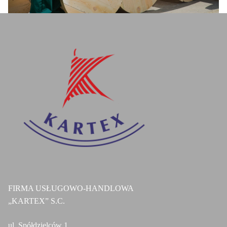
FIRMA USŁUGOWO-HANDLOWA
„KARTEX” S.C.
ul. Spółdzielców 1