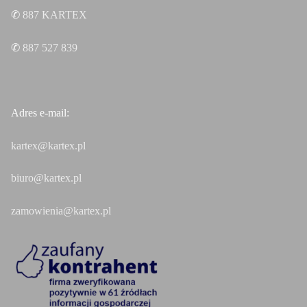
✆
887
KARTEX
✆
887 527 839
Adres e-mail:
kartex@kartex.pl
biuro@kartex.pl
zamowienia@kartex.pl